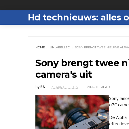
Hd technieuws: alles o
HOME
UNLABELLED
SONY BRENGT TWEE NIEUWE ALPHA 7
Sony brengt twee n
camera's uit ​
by
BN
3 JAAR GELEDEN
1 MINUTE
READ
Sony lanc
α7C camer
De Alpha 
effectiev