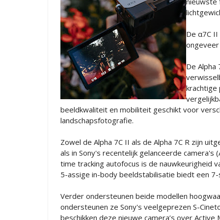
nieuwste 
lichtgewic
De α7C II
ongeveer 
De Alpha 
verwissel
krachtige
vergelijkb
beeldkwaliteit en mobiliteit geschikt voor versch
landschapsfotografie.
Zowel de Alpha 7C II als de Alpha 7C R zijn u
als in Sony's recentelijk gelanceerde camera's
time tracking autofocus is de nauwkeurigheid 
5-assige in-body beeldstabilisatie biedt een 7-
Verder ondersteunen beide modellen hoogwaar
ondersteunen ze Sony's veelgeprezen S-Cineton
beschikken deze nieuwe camera’s over Active 