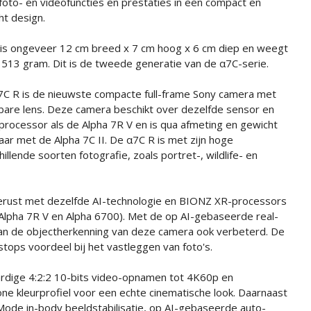
foto- en videofuncties en prestaties in een compact en
ht design.
 is ongeveer 12 cm breed x 7 cm hoog x 6 cm diep en weegt
513 gram. Dit is de tweede generatie van de α7C-serie.
7C R is de nieuwste compacte full-frame Sony camera met
bare lens. Deze camera beschikt over dezelfde sensor en
 processor als de Alpha 7R V en is qua afmeting en gewicht
aar met de Alpha 7C II. De α7C R is met zijn hoge
illende soorten fotografie, zoals portret-, wildlife- en
itgerust met dezelfde AI-technologie en BIONZ XR-processors
 (Alpha 7R V en Alpha 6700). Met de op AI-gebaseerde real-
van de objectherkenning van deze camera ook verbeterd. De
stops voordeel bij het vastleggen van foto's.
dige 4:2:2 10-bits video-opnamen tot 4K60p en
e kleurprofiel voor een echte cinematische look. Daarnaast
Mode in-body beeldstabilisatie, op AI-gebaseerde auto-