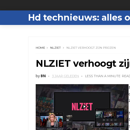
Hd technieuws: alles o
HOME
NLZIET
NLZIET VERHOOGT ZIJN PRIJZEN
NLZIET verhoogt zij
by
BN
3 JAAR GELEDEN
LESS THAN A MINUTE
REA