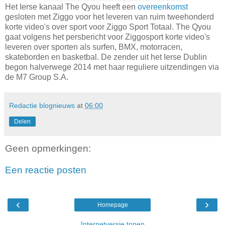
Het Ierse kanaal The Qyou heeft een
overeenkomst
gesloten met Ziggo voor het leveren van ruim tweehonderd
korte video's over sport voor Ziggo Sport Totaal. The Qyou
gaat volgens het persbericht voor Ziggosport korte video's
leveren over sporten als surfen, BMX, motorracen,
skateborden en basketbal. De zender uit het Ierse Dublin
begon halverwege 2014 met haar reguliere uitzendingen via
de M7 Group S.A.
Redactie blognieuws
at
06:00
Delen
Geen opmerkingen:
Een reactie posten
‹
›
Homepage
Internetversie tonen