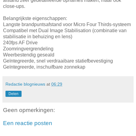
afstand zeer gedetailleerde opnames maken, maar ook
close-ups.
Belangrijkste eigenschappen:
Langste brandpuntsafstand voor Micro Four Thirds-systeem
Compatibel met Dual Image Stabilisation (combinatie van
stabilisatie in behuizing en lens)
240fps AF Drive
Zoomringvergrendeling
Weerbestendig geseald
Geïntegreerde, snel verdraaibare statiefbevestiging
Geïntegreerde, inschuifbare zonnekap
Redactie blognieuws
at
06:29
Delen
Geen opmerkingen:
Een reactie posten