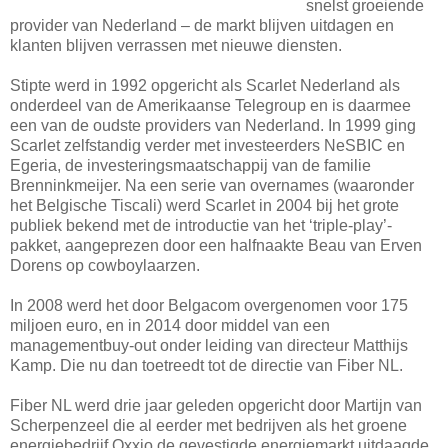
snelst groeiende
provider van Nederland – de markt blijven uitdagen en
klanten blijven verrassen met nieuwe diensten.
Stipte werd in 1992 opgericht als Scarlet Nederland als
onderdeel van de Amerikaanse Telegroup en is daarmee
een van de oudste providers van Nederland. In 1999 ging
Scarlet zelfstandig verder met investeerders NeSBIC en
Egeria, de investeringsmaatschappij van de familie
Brenninkmeijer. Na een serie van overnames (waaronder
het Belgische Tiscali) werd Scarlet in 2004 bij het grote
publiek bekend met de introductie van het ‘triple-play’-
pakket, aangeprezen door een halfnaakte Beau van Erven
Dorens op cowboylaarzen.
In 2008 werd het door Belgacom overgenomen voor 175
miljoen euro, en in 2014 door middel van een
managementbuy-out onder leiding van directeur Matthijs
Kamp. Die nu dan toetreedt tot de directie van Fiber NL.
Fiber NL werd drie jaar geleden opgericht door Martijn van
Scherpenzeel die al eerder met bedrijven als het groene
energiebedrijf Oxxio de gevestigde energiemarkt uitdaagde.