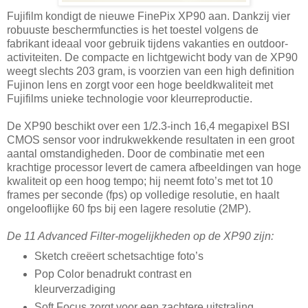
Fujifilm kondigt de nieuwe FinePix XP90 aan. Dankzij vier
robuuste beschermfuncties is het toestel volgens de
fabrikant ideaal voor gebruik tijdens vakanties en outdoor-
activiteiten. De compacte en lichtgewicht body van de XP90
weegt slechts 203 gram, is voorzien van een high definition
Fujinon lens en zorgt voor een hoge beeldkwaliteit met
Fujifilms unieke technologie voor kleurreproductie.
De XP90 beschikt over een 1/2.3-inch 16,4 megapixel BSI
CMOS sensor voor indrukwekkende resultaten in een groot
aantal omstandigheden. Door de combinatie met een
krachtige processor levert de camera afbeeldingen van hoge
kwaliteit op een hoog tempo; hij neemt foto’s met tot 10
frames per seconde (fps) op volledige resolutie, en haalt
ongelooflijke 60 fps bij een lagere resolutie (2MP).
De 11 Advanced Filter-mogelijkheden op de XP90 zijn:
Sketch creëert schetsachtige foto’s
Pop Color benadrukt contrast en
kleurverzadiging
Soft Focus zorgt voor een zachtere uitstraling