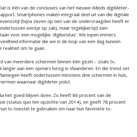
Dat is één van de conclusies van het nieuwe iMinds digiMeter-
rapport. Smartphones maken integraal deel uit van die digitale
levensstijl (bijna zeven op tien van de ondervraagden heeft er
ondertussen eentje op zak), maar tegelijkertijd zien
aan voor een mogelijke ‘digibesitas’. We lopen immers
eelheid informatie die we in de loop van een dag kunnen
 realiteit om te gaan.
id van meerdere schermen binnen één gezin – zoals tv,
al langer aan een opmars bezig in Vlaanderen. En die trend zet
e Vlamingen heeft ondertussen minstens drie schermen in huis,
schermen waarnaar digiMeter polst.
dia het goed blijven doen. Zo heeft 86 procent van de
sie (status quo ten opzichte van 2014), en geeft 78 procent
un tv-toestel te gebruiken om naar hun favoriete tv-