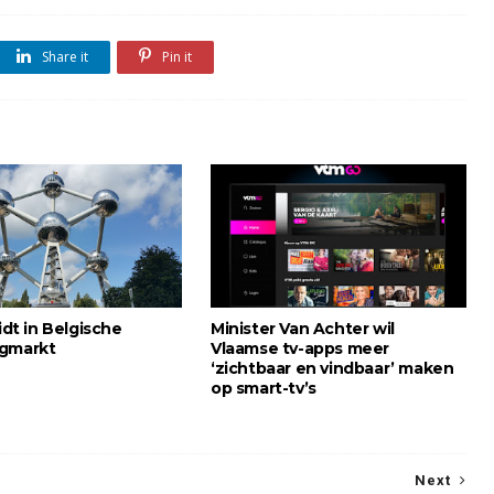
Share it
Pin it
eidt in Belgische
Minister Van Achter wil
ngmarkt
Vlaamse tv-apps meer
‘zichtbaar en vindbaar’ maken
op smart-tv’s
Next