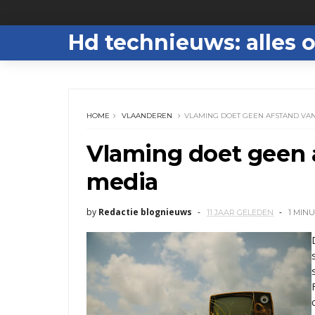
Hd technieuws: alles o
HOME
VLAANDEREN
VLAMING DOET GEEN AFSTAND VAN
Vlaming doet geen a
media
by
Redactie blognieuws
11 JAAR GELEDEN
1 MIN