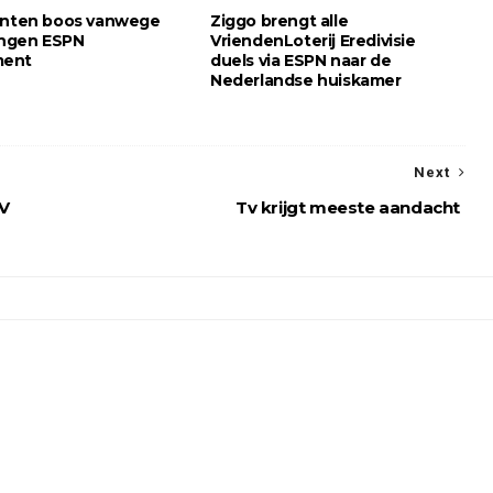
anten boos vanwege
Ziggo brengt alle
ngen ESPN
VriendenLoterij Eredivisie
ment
duels via ESPN naar de
Nederlandse huiskamer
Next
TV
Tv krijgt meeste aandacht