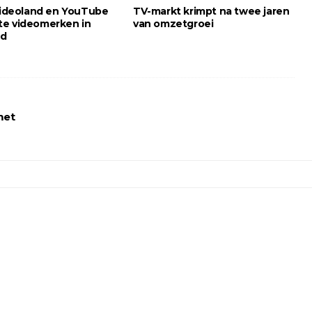
 Videoland en YouTube
TV-markt krimpt na twee jaren
e videomerken in
van omzetgroei
nd
met