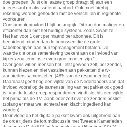
doelgroepen. Juist die laatste groep draagt bij aan een
interessant en afwisselend aanbod. Ook moet hierbij
rekening worden gehouden met de verschillen in regionale
voorkeuren.
Consumenteninvloed blijft belangrijk. Dit kan doelmatiger en
efficiënter dan met het huidige systeem. Zoals Swart zei:"
Het kan voor 1 cent per maand per abonnee. Dit is
beduidend minder dan de bonussen die de grote
kabelbedrijven aan hun topmanagement betalen. De
waarde die onze samenleving toekent aan de invloed van
kijkers zou tenminste even groot moeten zijn."
Overigens willen mensen het liefst gewoon zelf, per zender,
kunnen kiezen en niet vastzitten aan pakketten die tv-
aanbieders samenstellen (48% van de respondenten).
Daarnaast geeft nog een vijfde van de Nederlanders aan dat
invloed vooraf op de samenstelling van het pakket ook goed
is. Van de totale groep respondenten vindt slechts een vijfde
het prima als de TV- aanbieder zelf over de zenders beslist
(zolang er maar wel achteraf een klacht ingediend kan
worden).
De invloed op het digitale pakket kwam ook uitgebreid aan
de orde tijdens de forumdiscussie met Tweede Kamerleden
Jasper van Dijk (SP) en Anouchka van Miltenburg (VVD).