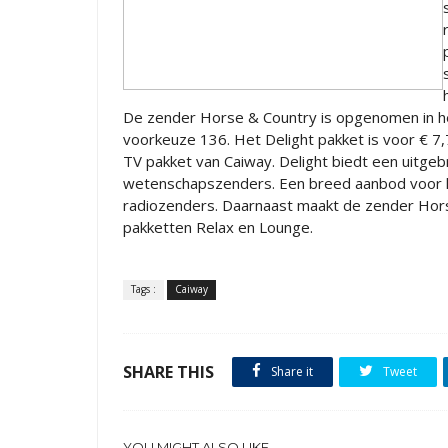
De zender Horse & Country is opgenomen in he
voorkeuze 136. Het Delight pakket is voor € 7,
TV pakket van Caiway. Delight biedt een uitgeb
wetenschapszenders. Een breed aanbod voor he
radiozenders. Daarnaast maakt de zender Hors
pakketten Relax en Lounge.
Tags :
Caiway
SHARE THIS
Share it
Tweet
YOU MIGHT ALSO LIKE