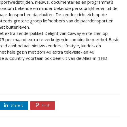
sportwedstrijden, nieuws, documentaires en programma's
rondom bekende en minder bekende persoonlijkheden uit de
paardensport en daarbuiten. De zender richt zich op de
steeds grotere groep liefhebbers van de paardensport en
het buitenleven.
t extra zenderpakket Delight van Caiway en te zien op
75 per maand extra te verkrijgen in combinatie met het Basic
reid aanbod aan nieuwszenders, lifestyle, kinder- en
t hele gezin met zo'n 40 extra televisie- en 40
e & Country voortaan ook deel uit van de Alles-in-1HD
Share it
Pin it