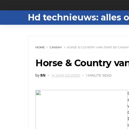
Hd technieuws: alles o
HOME
CAIWAY
HORSE & COUNTRY VAN START BIJ CAIWA
Horse & Country van
by
BN
14 JAAR GELEDEN
1 MINUTE
READ