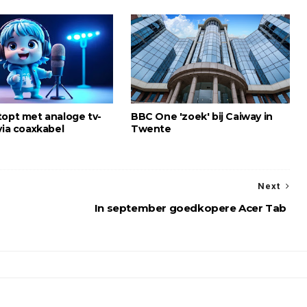
topt met analoge tv-
BBC One 'zoek' bij Caiway in
via coaxkabel
Twente
Next
In september goedkopere Acer Tab