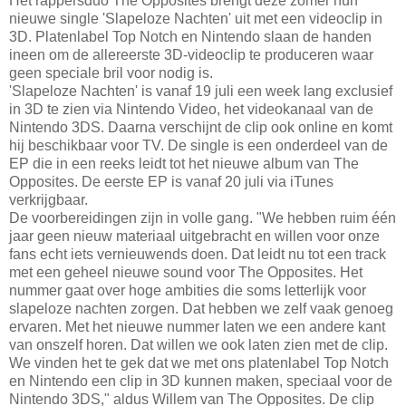
Het rappersduo The Opposites brengt deze zomer hun
nieuwe single 'Slapeloze Nachten' uit met een videoclip in
3D. Platenlabel Top Notch en Nintendo slaan de handen
ineen om de allereerste 3D-videoclip te produceren waar
geen speciale bril voor nodig is.
'Slapeloze Nachten' is vanaf 19 juli een week lang exclusief
in 3D te zien via Nintendo Video, het videokanaal van de
Nintendo 3DS. Daarna verschijnt de clip ook online en komt
hij beschikbaar voor TV. De single is een onderdeel van de
EP die in een reeks leidt tot het nieuwe album van The
Opposites. De eerste EP is vanaf 20 juli via iTunes
verkrijgbaar.
De voorbereidingen zijn in volle gang. "We hebben ruim één
jaar geen nieuw materiaal uitgebracht en willen voor onze
fans echt iets vernieuwends doen. Dat leidt nu tot een track
met een geheel nieuwe sound voor The Opposites. Het
nummer gaat over hoge ambities die soms letterlijk voor
slapeloze nachten zorgen. Dat hebben we zelf vaak genoeg
ervaren. Met het nieuwe nummer laten we een andere kant
van onszelf horen. Dat willen we ook laten zien met de clip.
We vinden het te gek dat we met ons platenlabel Top Notch
en Nintendo een clip in 3D kunnen maken, speciaal voor de
Nintendo 3DS," aldus Willem van The Opposites. De clip