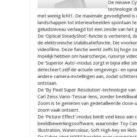
De nieuwe Cyb
technologie d
met weinig licht1. De maximale gevoeligheid is 
landschappen tot interieurbeelden spontaan te 
geluidsniveau verlaagd tot een zesde van het 
De ‘Optical SteadyShot’-functie is verbeterd,
de elektronische stabilisatiefunctie. Die voor
videofilms. Deze functie werkt zelfs bij hoge z
moeilijk hebben om haarscherpe, ruisvrije vid
De ‘Superior Auto’-modus zorgt in bijna elke si
detecteert zelf de actuele omgevings- en opn
andere camera-instellingen aan, zodat schitte
ontstaan.
De ‘By Pixel Super Resolution’-technologie va
Carl Zeiss Vario-Tessar-lens, zonder beeldkwal
Zoom is te genieten van gedetailleerde close-u
zoom vaak ontsiert.
De ‘Picture Effect’-modus biedt veel keus aan 
beeldbewerkingssoftware, waaronder Toy Camera
Illustration, Watercolour, Soft High-key en Ri
De Cyber-shot WX50 beschikt over voorgeïnst