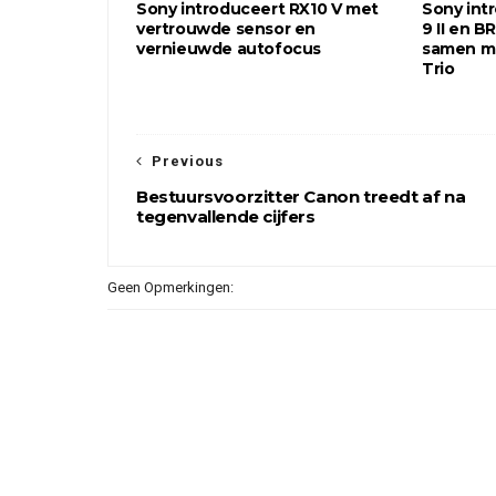
Sony introduceert RX10 V met
Sony int
vertrouwde sensor en
9 II en BR
vernieuwde autofocus
samen m
Trio
Previous
Bestuursvoorzitter Canon treedt af na
tegenvallende cijfers
Geen Opmerkingen: