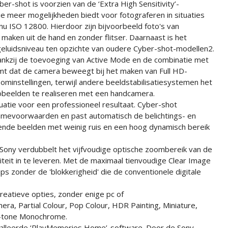
er-shot is voorzien van de ‘Extra High Sensitivity’-
ie meer mogelijkheden biedt voor fotograferen in situaties
nu ISO 12800. Hierdoor zijn bijvoorbeeld foto's van
maken uit de hand en zonder flitser. Daarnaast is het
geluidsniveau ten opzichte van oudere Cyber-shot-modellen2.
 dankzij de toevoeging van Active Mode en de combinatie met
komt dat de camera beweegt bij het maken van Full HD-
oominstellingen, terwijl andere beeldstabilisatiesystemen het
eobeelden te realiseren met een handcamera.
tuatie voor een professioneel resultaat. Cyber-shot
amevoorwaarden en past automatisch de belichtings- en
rende beelden met weinig ruis en een hoog dynamisch bereik
n Sony verdubbelt het vijfvoudige optische zoombereik van de
iteit in te leveren. Met de maximaal tienvoudige Clear Image
ps zonder de 'blokkerigheid' die de conventionele digitale
creatieve opties, zonder enige pc of
, Partial Colour, Pop Colour, HDR Painting, Miniature,
ch-tone Monochrome.
alleerde ‘PlayMemories Home’-software. Door de Sony