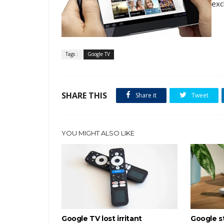
exc
Tags :
Google TV
SHARE THIS
Share it
Tweet
YOU MIGHT ALSO LIKE
Google TV lost irritant
Google st