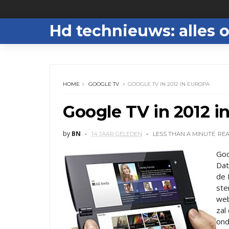
Hd technieuws: alles o
HOME
GOOGLE TV
GOOGLE TV IN 2012 IN EUROPA
Google TV in 2012 i
by
BN
14 JAAR GELEDEN
LESS THAN A MINUTE
RE
Goo
Dat
de 
ste
web
zal
ond