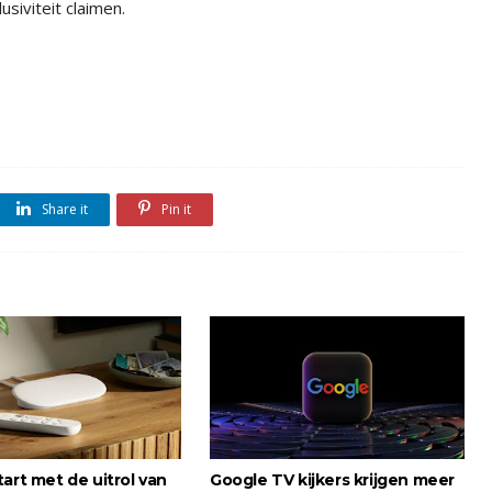
lusiviteit claimen.
Share it
Pin it
art met de uitrol van
Google TV kijkers krijgen meer