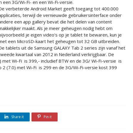
in een 3G/Wi-Fi- en een Wi-Fi-versie.
De verbeterde Android Market geeft toegang tot 400.000
applicaties, terwijl de vernieuwde gebruikersinterface onder
andere een app gallery bevat die het delen van content
makkelijker maakt. Als je meer geheugen nodig hebt om
bijvoorbeeld je eigen video’s op je tablet te bewaren, kun je
met een MicroSD-kaart het geheugen tot 32 GB uitbreiden.
De tablets uit de Samsung GALAXY Tab 2 series zijn vanaf het
tweede kwartaal van 2012 in Nederland verkrijgbaar. De
 met Wi-Fi is 399,- includief BTW en de 3G/ Wi-Fi-versie is
2 (7.0) met Wi-Fi is 299 en de 3G/Wi-Fi-versie kost 399
Share it
Pin it