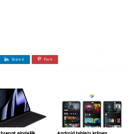
Share it
Pin it
brengt eindelijk
Android tablets krijgen