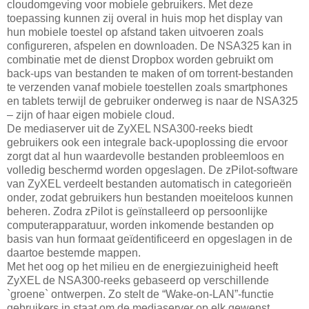
cloudomgeving voor mobiele gebruikers. Met deze
toepassing kunnen zij overal in huis mop het display van
hun mobiele toestel op afstand taken uitvoeren zoals
configureren, afspelen en downloaden. De NSA325 kan in
combinatie met de dienst Dropbox worden gebruikt om
back-ups van bestanden te maken of om torrent-bestanden
te verzenden vanaf mobiele toestellen zoals smartphones
en tablets terwijl de gebruiker onderweg is naar de NSA325
– zijn of haar eigen mobiele cloud.
De mediaserver uit de ZyXEL NSA300-reeks biedt
gebruikers ook een integrale back-upoplossing die ervoor
zorgt dat al hun waardevolle bestanden probleemloos en
volledig beschermd worden opgeslagen. De zPilot-software
van ZyXEL verdeelt bestanden automatisch in categorieën
onder, zodat gebruikers hun bestanden moeiteloos kunnen
beheren. Zodra zPilot is geïnstalleerd op persoonlijke
computerapparatuur, worden inkomende bestanden op
basis van hun formaat geïdentificeerd en opgeslagen in de
daartoe bestemde mappen.
Met het oog op het milieu en de energiezuinigheid heeft
ZyXEL de NSA300-reeks gebaseerd op verschillende
`groene` ontwerpen. Zo stelt de “Wake-on-LAN”-functie
gebruikers in staat om de mediaserver op elk gewenst