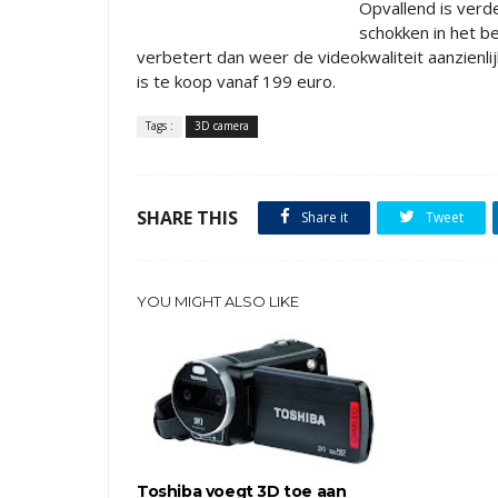
Opvallend is verde
schokken in het be
verbetert dan weer de videokwaliteit aanzienli
is te koop vanaf 199 euro.
Tags :
3D camera
SHARE THIS
Share it
Tweet
YOU MIGHT ALSO LIKE
Toshiba voegt 3D toe aan