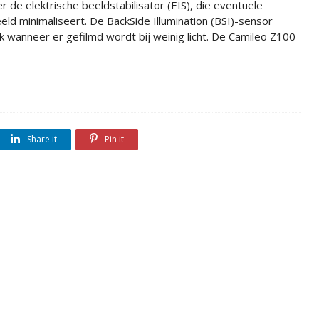
r de elektrische beeldstabilisator (EIS), die eventuele
eld minimaliseert. De BackSide Illumination (BSI)-sensor
jk wanneer er gefilmd wordt bij weinig licht. De Camileo Z100
Share it
Pin it