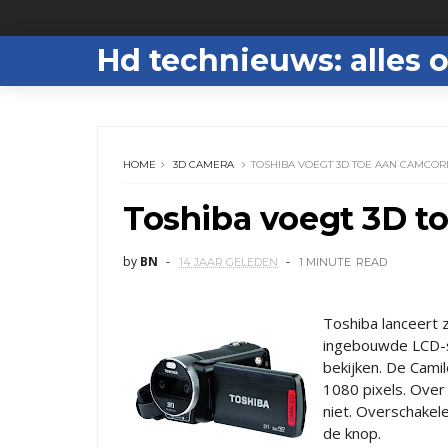
Hd technieuws: alles o
HOME
3D CAMERA
TOSHIBA VOEGT 3D TOE AAN CAMCO
Toshiba voegt 3D t
by
BN
14 JAAR GELEDEN
1 MINUTE
READ
Toshiba lanceert 
ingebouwde LCD-sc
bekijken. De Cami
1080 pixels. Over
niet. Overschakel
de knop.