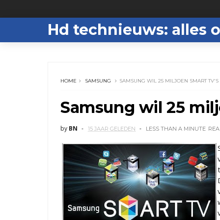
Hd technieuws: alles o
HOME
SAMSUNG
SAMSUNG WIL 25 MILJOEN SMART TV'
Samsung wil 25 mil
by
BN
15 JAAR GELEDEN
LESS THAN A MINUTE
REA