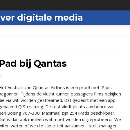
ver digitale media
iPad bij Qantas
D
Het Australische Quantas Airlines is een
proef
met iPads
begonnen. Tijdens de vlucht kunnen passagiers films bekijken
die via wifi worden gestreamed. Dat gebeurt met een app
genaamd Q Streaming. De test vindt plaats aan boord van
een Boeing 767-300. Maximaal zijn 254 iPads beschikbaar.
Dat is dan ook meteen wat moet worden uitgeprobeerd. 'We
willen weten of we die capaciteit aankunnen,' stelt manager