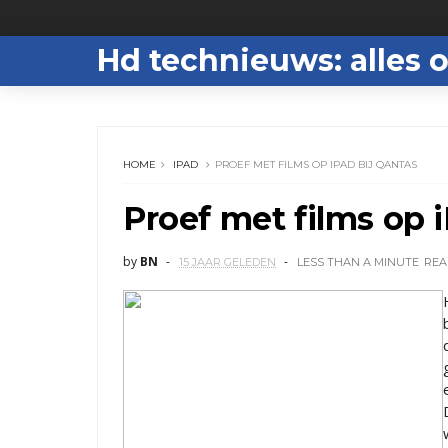
Hd technieuws: alles o
HOME
IPAD
PROEF MET FILMS OP IPAD BIJ QANTAS
Proef met films op 
by
BN
15 JAAR GELEDEN
LESS THAN A MINUTE
REA