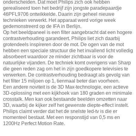
onderscheiden. Dat moet Philips zich ook hebben
gerealiseerd toen het bedrijf zijn jongste paradepaardje
46PFL9706 ontwikkelde. Daarin zijn geheel nieuwe
technieken verwerkt. Het apparaat werd vorige week
gedemonstreerd op de IFA in Berlijn.
Op het beeldpaneel is een filter aangebracht dat een hogere
contrastverhouding garandeert. Philips liet zich daarbij
grotendeels inspireren door de mot. De ogen van de mot
hebben een speciale structuur die het invallend licht volledig
absorbeert waardoor ze minder zichtbaar is voor de
natuurlijke vijanden. De techniek komt overigens van Sharp
die geen reden zag om het in zijn goedkopere televisies te
verwerken. De contrastverhouding bedraagt als gevolg van
het filter 15 miljoen op 1, tienmaal beter dan voorheen.
Een andere noviteit is de 3D Max-technologie, een actieve
3D-oplossing met een kijkhoek van 180 graden en minimale
crosstalk. Men kan ook bestaande beelden omzetten naar
3D, waarbij de kijker zelf het gewenste diepte-effect instelt.
Philips claimt verder dat het de snelste led-tv is die er
momenteel bestaat. Met een responstijd van 0,5 ms en
1200Hz Perfect Motion Rate.