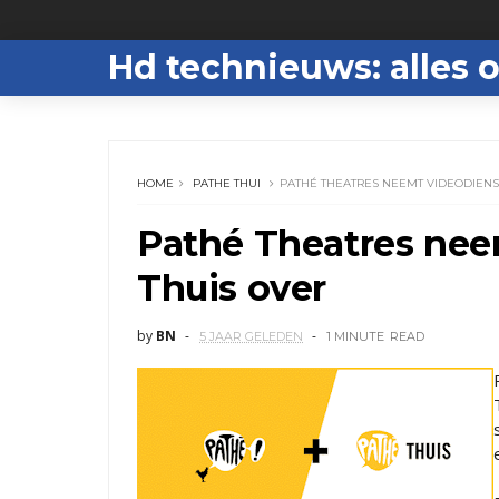
Hd technieuws: alles o
HOME
PATHE THUI
PATHÉ THEATRES NEEMT VIDEODIENS
Pathé Theatres nee
Thuis over
by
BN
5 JAAR GELEDEN
1 MINUTE
READ