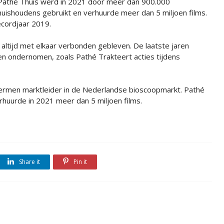
Pathé Thuis werd in 2021 door meer dan 900.000
huishoudens gebruikt en verhuurde meer dan 5 miljoen films.
ecordjaar 2019.
altijd met elkaar verbonden gebleven. De laatste jaren
ten ondernomen, zoals Pathé Trakteert acties tijdens
ermen marktleider in de Nederlandse bioscoopmarkt. Pathé
rhuurde in 2021 meer dan 5 miljoen films.
Share it
Pin it