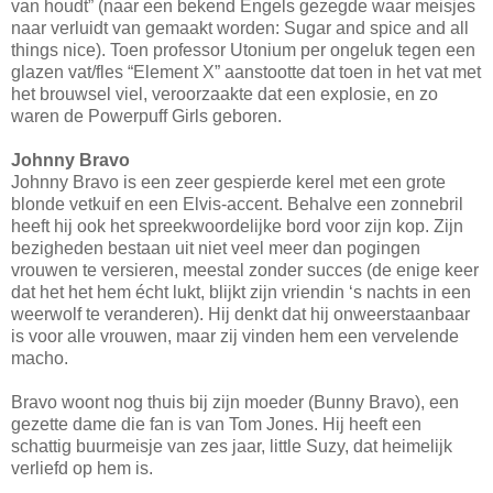
van houdt” (naar een bekend Engels gezegde waar meisjes
naar verluidt van gemaakt worden: Sugar and spice and all
things nice). Toen professor Utonium per ongeluk tegen een
glazen vat/fles “Element X” aanstootte dat toen in het vat met
het brouwsel viel, veroorzaakte dat een explosie, en zo
waren de Powerpuff Girls geboren.
Johnny Bravo
Johnny Bravo is een zeer gespierde kerel met een grote
blonde vetkuif en een Elvis-accent. Behalve een zonnebril
heeft hij ook het spreekwoordelijke bord voor zijn kop. Zijn
bezigheden bestaan uit niet veel meer dan pogingen
vrouwen te versieren, meestal zonder succes (de enige keer
dat het het hem écht lukt, blijkt zijn vriendin ‘s nachts in een
weerwolf te veranderen). Hij denkt dat hij onweerstaanbaar
is voor alle vrouwen, maar zij vinden hem een vervelende
macho.
Bravo woont nog thuis bij zijn moeder (Bunny Bravo), een
gezette dame die fan is van Tom Jones. Hij heeft een
schattig buurmeisje van zes jaar, little Suzy, dat heimelijk
verliefd op hem is.