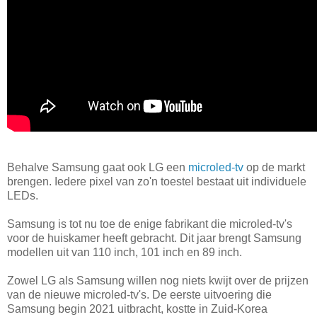
Behalve Samsung gaat ook LG een
microled-tv
op de markt
brengen. Iedere pixel van zo'n toestel bestaat uit individuele
LEDs.
Samsung is tot nu toe de enige fabrikant die microled-tv's
voor de huiskamer heeft gebracht. Dit jaar brengt Samsung
modellen uit van 110 inch, 101 inch en 89 inch.
Zowel LG als Samsung willen nog niets kwijt over de prijzen
van de nieuwe microled-tv's. De eerste uitvoering die
Samsung begin 2021 uitbracht, kostte in Zuid-Korea