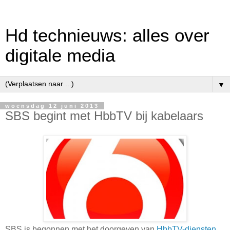
Hd technieuws: alles over
digitale media
▼
woensdag 12 juni 2013
SBS begint met HbbTV bij kabelaars
SBS is begonnen met het doorgeven van
HbbTV-diensten
.