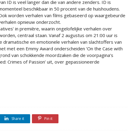
van ID is veel langer dan die van andere zenders. ID is
momenteel beschikbaar in 50 procent van de huishoudens.
Ook worden verhalen van films gebaseerd op waargebeurde
verhalen opnieuw onderzocht.
tives’ in première, waarin ongelofelijke verhalen over
worden, centraal staan. Vanaf 2 augustus om 21:00 uur is
de dramatische en emotionele verhalen van slachtoffers van
s het met een Emmy Award onderscheiden ‘On the Case with
ergrond van schokkende moordzaken die de voorpagina’s
rned: Crimes of Passion’ uit, over gepassioneerde
Share it
Pin it