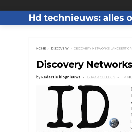
Hd technieuws: alles o
HOME
DISCOVERY
DISCOVERY NETWORKS LANCEERT CR
Discovery Networks
by
Redactie blognieuws
13 JAAR GELEDEN
1 MIN