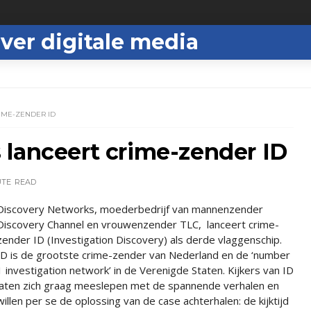
ver digitale media
IME-ZENDER ID
 lanceert crime-zender ID
UTE
READ
Discovery Networks, moederbedrijf van mannenzender
Discovery Channel en vrouwenzender TLC, lanceert crime-
zender ID (Investigation Discovery) als derde vlaggenschip.
ID is de grootste crime-zender van Nederland en de ‘number
1 investigation network’ in de Verenigde Staten. Kijkers van ID
laten zich graag meeslepen met de spannende verhalen en
willen per se de oplossing van de case achterhalen: de kijktijd