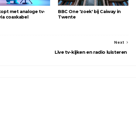
topt met analoge tv-
BBC One 'zoek' bij Caiway in
via coaxkabel
Twente
Next
Live tv-kijken en radio luisteren