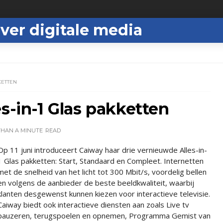
ver digitale media
KETTEN
s-in-1 Glas pakketten
THAN A MINUTE
READ
Op 11 juni introduceert Caiway haar drie vernieuwde Alles-in-
1 Glas pakketten: Start, Standaard en Compleet. Internetten
met de snelheid van het licht tot 300 Mbit/s, voordelig bellen
en volgens de aanbieder de beste beeldkwaliteit, waarbij
klanten desgewenst kunnen kiezen voor interactieve televisie.
Caiway biedt ook interactieve diensten aan zoals Live tv
pauzeren, terugspoelen en opnemen, Programma Gemist van