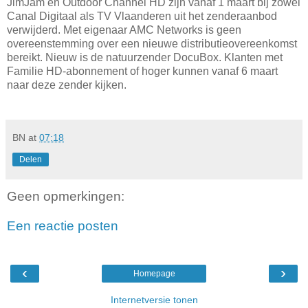
JimJam en Outdoor Channel HD zijn vanaf 1 maart bij zowel
Canal Digitaal als TV Vlaanderen uit het zenderaanbod
verwijderd. Met eigenaar AMC Networks is geen
overeenstemming over een nieuwe distributieovereenkomst
bereikt. Nieuw is de natuurzender DocuBox. Klanten met
Familie HD-abonnement of hoger kunnen vanaf 6 maart
naar deze zender kijken.
BN
at
07:18
Delen
Geen opmerkingen:
Een reactie posten
‹
›
Homepage
Internetversie tonen