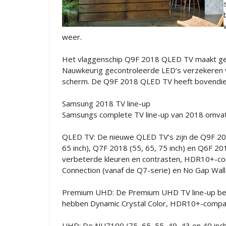
weer.
Het vlaggenschip Q9F 2018 QLED TV maakt gebru
Nauwkeurig gecontroleerde LED’s verzekeren vo
scherm. De Q9F 2018 QLED TV heeft bovendien 
Samsung 2018 TV line-up
Samsungs complete TV line-up van 2018 omvat m
QLED TV: De nieuwe QLED TV’s zijn de Q9F 2018
65 inch), Q7F 2018 (55, 65, 75 inch) en Q6F 20
verbeterde kleuren en contrasten, HDR10+-com
Connection (vanaf de Q7-serie) en No Gap Wal
Premium UHD: De Premium UHD TV line-up be
hebben Dynamic Crystal Color, HDR10+-compati
UHD: De NU7100 (75, 65, 55, 49, 43 en 40 inch)