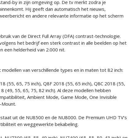
stand-by in zijn omgeving op. De tv merkt zodra je
binnenkomt. Hij geeft dan automatisch het nieuws,
weerbericht en andere relevante informatie op het scherm
ik van de Direct Full Array (DFA) contrast-technologie.
lgens het bedrijf een sterk contrast in alle beelden op het
een helderheid van 2.000 nit.
odellen van verschillende types en in maten tot 82 inch:
 (55, 65, 75 inch), Q8F 2018 (55, 65 inch), Q8C 2018 (55,
18 (49, 55, 65, 75, 82 inch). Al deze modellen hebben
patibiliteit, Ambient Mode, Game Mode, One Invisible
l-Mount.
staat uit de NU8500 en de NU8000. De Premium UHD TV’s
biliteit en weggewerkte bekabeling.
, NU7300 (65, 55, 49 inch), NU7400 (65, 55, 50, 43 inch) en