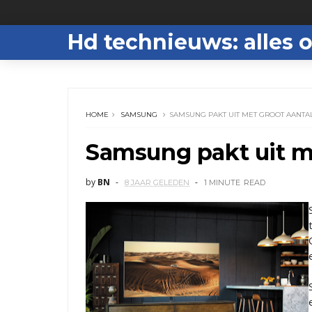
Hd technieuws: alles o
HOME
SAMSUNG
SAMSUNG PAKT UIT MET GROOT AANT
Samsung pakt uit m
by
BN
8 JAAR GELEDEN
1 MINUTE
READ