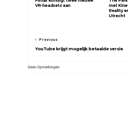
Pimax kondigt twee nieuwe
The Park
VR-headsets aan
met Kinep
Reality e
Utrecht
Previous
YouTube krijgt mogelijk betaalde versie
Geen Opmerkingen: