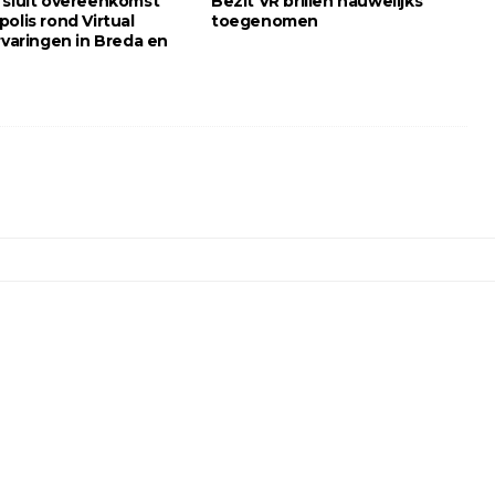
 sluit overeenkomst
Bezit VR brillen nauwelijks
olis rond Virtual
toegenomen
rvaringen in Breda en