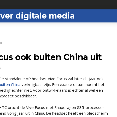
ver digitale media
IT
us ook buiten China uit
D
De standalone VR headset Vive Focus zal later dit jaar ook
buiten China
verkrijgbaar zijn. Een exacte datum noemt het
bedrijf echter niet. Voor ontwikkelaars is echter al wel een
headset beschikbaar.
HTC bracht de Vive Focus met Snapdragon 835-processor
eind vorig jaar uit in China. De headset heeft een oledscherm