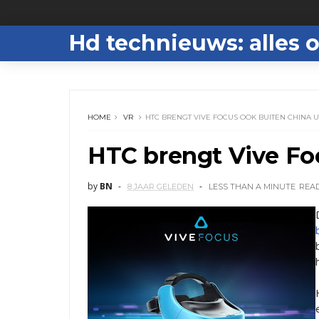
Hd technieuws: alles o
HOME
VR
HTC BRENGT VIVE FOCUS OOK BUITEN CHINA U
HTC brengt Vive Foc
by
BN
8 JAAR GELEDEN
LESS THAN A MINUTE
REA