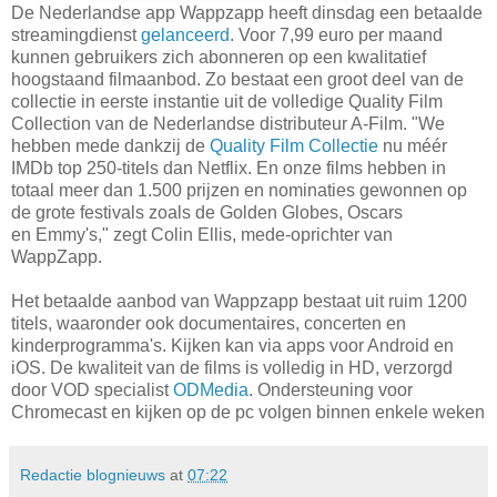
De Nederlandse app Wappzapp heeft dinsdag een betaalde
streamingdienst
gelanceerd
. Voor 7,99 euro per maand
kunnen gebruikers zich abonneren op een kwalitatief
hoogstaand filmaanbod. Zo bestaat een groot deel van de
collectie in eerste instantie uit de volledige Quality Film
Collection van de Nederlandse distributeur A-Film. "We
hebben mede dankzij de
Quality Film Collectie
nu méér
IMDb top 250-titels dan Netflix. En onze films hebben in
totaal meer dan 1.500 prijzen en nominaties gewonnen op
de grote festivals zoals de Golden Globes, Oscars
en Emmy's," zegt Colin Ellis, mede-oprichter van
WappZapp.
Het betaalde aanbod van Wappzapp bestaat uit ruim 1200
titels, waaronder ook documentaires, concerten en
kinderprogramma's. Kijken kan via apps voor Android en
iOS. De kwaliteit van de films is volledig in HD, verzorgd
door VOD specialist
ODMedia
. Ondersteuning voor
Chromecast en kijken op de pc volgen binnen enkele weken
Redactie blognieuws
at
07:22