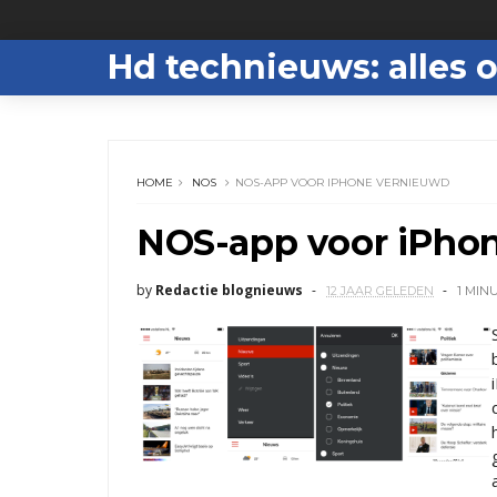
Hd technieuws: alles o
HOME
NOS
NOS-APP VOOR IPHONE VERNIEUWD
NOS-app voor iPho
by
Redactie blognieuws
12 JAAR GELEDEN
1 MIN