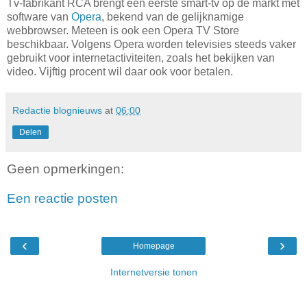
Tv-fabrikant RCA brengt een eerste smart-tv op de markt met
software van
Opera
, bekend van de gelijknamige
webbrowser. Meteen is ook een Opera TV Store
beschikbaar. Volgens Opera worden televisies steeds vaker
gebruikt voor internetactiviteiten, zoals het bekijken van
video. Vijftig procent wil daar ook voor betalen.
Redactie blognieuws
at
06:00
Delen
Geen opmerkingen:
Een reactie posten
‹
›
Homepage
Internetversie tonen