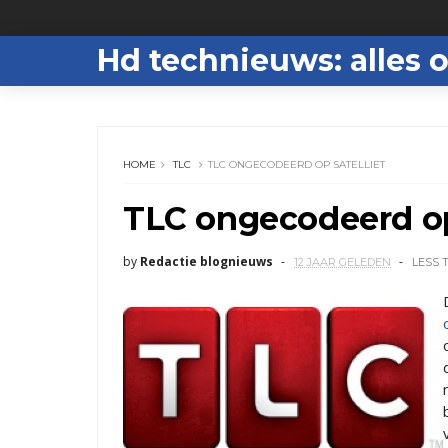
Hd technieuws: alles o
HOME
TLC
TLC ONGECODEERD OP SATELLIET
TLC ongecodeerd op 
by
Redactie blognieuws
12 JAAR GELEDEN
LESS 