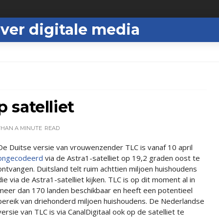
ver digitale media
satelliet
THAN A MINUTE
READ
De Duitse versie van vrouwenzender TLC is vanaf 10 april
ongecodeerd
via de Astra1-satelliet op 19,2 graden oost te
ontvangen. Duitsland telt ruim achttien miljoen huishoudens
die via de Astra1-satelliet kijken. TLC is op dit moment al in
meer dan 170 landen beschikbaar en heeft een potentieel
bereik van driehonderd miljoen huishoudens. De Nederlandse
versie van TLC is via CanalDigitaal ook op de satelliet te