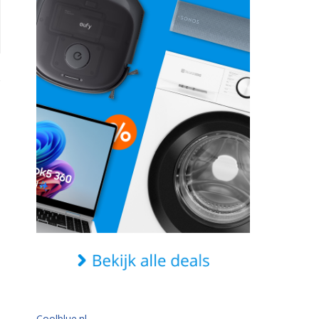
Coolblue.nl