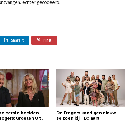
ontvangen, echter gecodeerd.
Share it
Pin it
 de eerste beelden
De Frogers kondigen nieuw
rogers: Groeten Uit...
seizoen bij TLC aan!