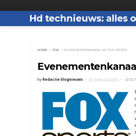
Hd technieuws: alles o
HOME
FOX
EVENEMENTENKANAAL BIJ FOX SPORTS
Evenementenkanaal 
by
Redactie blognieuws
12 JAAR GELEDEN
LESS 