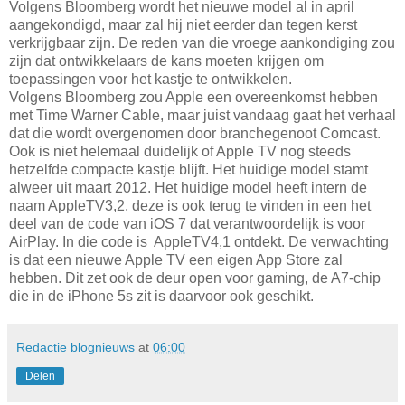
Volgens Bloomberg wordt het nieuwe model al in april
aangekondigd, maar zal hij niet eerder dan tegen kerst
verkrijgbaar zijn. De reden van die vroege aankondiging zou
zijn dat ontwikkelaars de kans moeten krijgen om
toepassingen voor het kastje te ontwikkelen.
Volgens Bloomberg zou Apple een overeenkomst hebben
met Time Warner Cable, maar juist vandaag gaat het verhaal
dat die wordt overgenomen door branchegenoot Comcast.
Ook is niet helemaal duidelijk of Apple TV nog steeds
hetzelfde compacte kastje blijft. Het huidige model stamt
alweer uit maart 2012. Het huidige model heeft intern de
naam AppleTV3,2, deze is ook terug te vinden in een het
deel van de code van iOS 7 dat verantwoordelijk is voor
AirPlay. In die code is AppleTV4,1 ontdekt. De verwachting
is dat een nieuwe Apple TV een eigen App Store zal
hebben. Dit zet ook de deur open voor gaming, de A7-chip
die in de iPhone 5s zit is daarvoor ook geschikt.
Redactie blognieuws
at
06:00
Delen