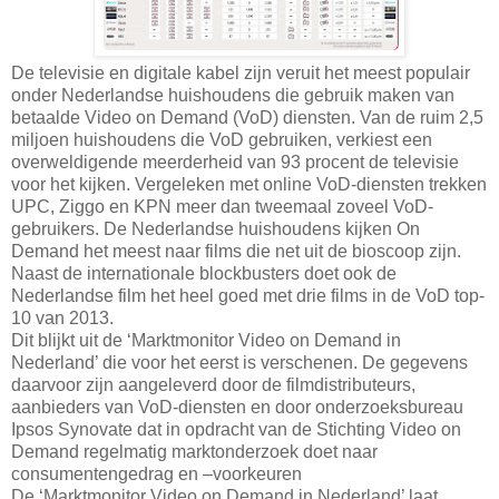
De televisie en digitale kabel zijn veruit het meest populair
onder Nederlandse huishoudens die gebruik maken van
betaalde Video on Demand (VoD) diensten. Van de ruim 2,5
miljoen huishoudens die VoD gebruiken, verkiest een
overweldigende meerderheid van 93 procent de televisie
voor het kijken. Vergeleken met online VoD-diensten trekken
UPC, Ziggo en KPN meer dan tweemaal zoveel VoD-
gebruikers. De Nederlandse huishoudens kijken On
Demand het meest naar films die net uit de bioscoop zijn.
Naast de internationale blockbusters doet ook de
Nederlandse film het heel goed met drie films in de VoD top-
10 van 2013.
Dit blijkt uit de ‘Marktmonitor Video on Demand in
Nederland’ die voor het eerst is verschenen. De gegevens
daarvoor zijn aangeleverd door de filmdistributeurs,
aanbieders van VoD-diensten en door onderzoeksbureau
Ipsos Synovate dat in opdracht van de Stichting Video on
Demand regelmatig marktonderzoek doet naar
consumentengedrag en –voorkeuren
De ‘Marktmonitor Video on Demand in Nederland’ laat