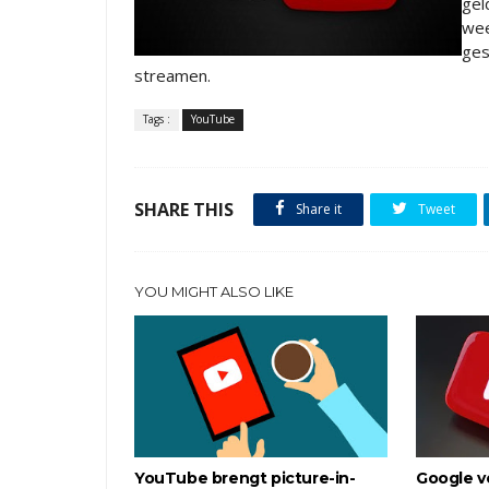
gel
wee
ges
streamen.
Tags :
YouTube
SHARE THIS
Share it
Tweet
YOU MIGHT ALSO LIKE
YouTube brengt picture-in-
Google v