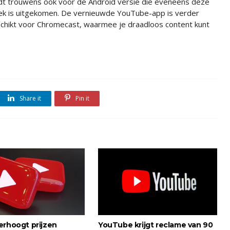
dt trouwens ook voor de Android versie die eveneens deze
k is uitgekomen. De vernieuwde YouTube-app is verder
chikt voor Chromecast, waarmee je draadloos content kunt
Share it
Pin it
erhoogt prijzen
YouTube krijgt reclame van 90