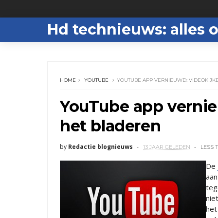
Hd technieuws: alles o
HOME
YOUTUBE
YOUTUBE APP VERNIEUWD: VIDEOKIJKE
YouTube app vernie
het bladeren
by
Redactie blognieuws
13 JAAR GELEDEN
LESS 
De
aan
teg
nie
het