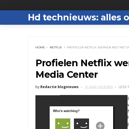
Hd technieuws: alles o
HOME
NETFLIX
PROFIELEN NETFLIX WERKEN NIET MET
Profielen Netflix 
Media Center
by
Redactie blognieuws
13 JAAR GELEDEN
LESS 