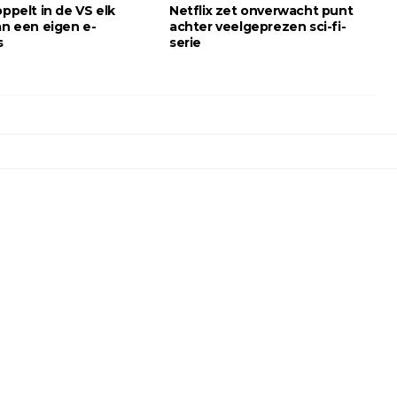
oppelt in de VS elk
Netflix zet onverwacht punt
an een eigen e-
achter veelgeprezen sci-fi-
s
serie