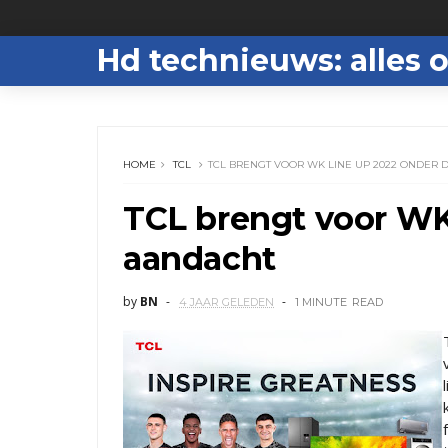
Hd technieuws: alles o
HOME
TCL
TCL BRENGT VOOR WK LINE UP 2022 ONDER 
TCL brengt voor WK
aandacht
by
BN
4 JAAR GELEDEN
1 MINUTE
READ