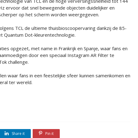
technologie van TCL en de hoge verversingssnelheid tot 144
Hz ervoor dat snel bewegende objecten duidelijker en
scherper op het scherm worden weergegeven.
volgens TCL de ultieme thuisbioscoopervaring dankzij de 85-
et Quantum Dot-kleurentechnologie.
aties opgezet, met name in Frankrijk en Spanje, waar fans en
aanmoedigen door een speciaal Instagram AR Filter te
ok challenge.
len waar fans in een feestelijke sfeer kunnen samenkomen en
eral ter wereld.
Share it
Pin it