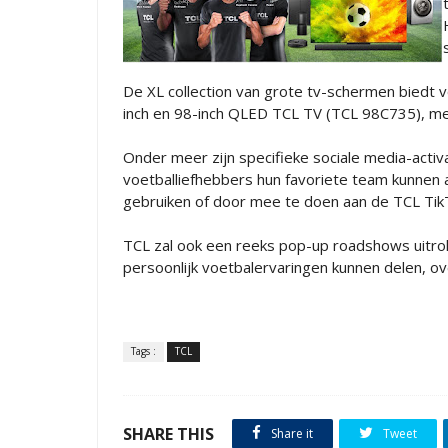
De XL collection van grote tv-schermen biedt 
inch en 98-inch QLED TCL TV (TCL 98C735), m
Onder meer zijn specifieke sociale media-activ
voetballiefhebbers hun favoriete team kunnen 
gebruiken of door mee te doen aan de TCL TikT
TCL zal ook een reeks pop-up roadshows uitrol
persoonlijk voetbalervaringen kunnen delen, ov
Tags :
TCL
SHARE THIS
Share it
Tweet