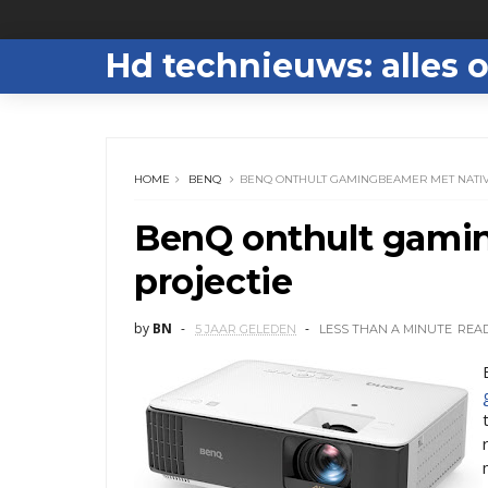
Hd technieuws: alles o
HOME
BENQ
BENQ ONTHULT GAMINGBEAMER MET NATIV
BenQ onthult gami
projectie
by
BN
5 JAAR GELEDEN
LESS THAN A MINUTE
REA