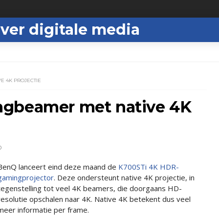
ver digitale media
E 4K PROJECTIE
ngbeamer met native 4K
D
BenQ lanceert eind deze maand de
K700STi 4K HDR-
gamingprojector
. Deze ondersteunt native 4K projectie, in
tegenstelling tot veel 4K beamers, die doorgaans HD-
resolutie opschalen naar 4K. Native 4K betekent dus veel
meer informatie per frame.