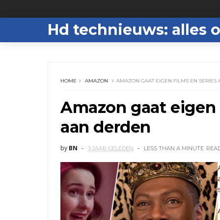
Hd technieuws: alles o
HOME
AMAZON
AMAZON GAAT EIGEN FILMS EN SERIES
Amazon gaat eigen 
aan derden
by
BN
3 JAAR GELEDEN
LESS THAN A MINUTE
REA