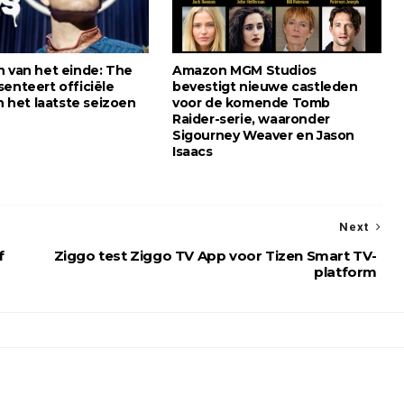
n van het einde: The
Amazon MGM Studios
senteert officiële
bevestigt nieuwe castleden
an het laatste seizoen
voor de komende Tomb
Raider-serie, waaronder
Sigourney Weaver en Jason
Isaacs
Next
f
Ziggo test Ziggo TV App voor Tizen Smart TV-
platform