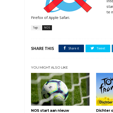
Int
sta
te 
Firefox of Apple Safari.
Tags :
NOS
SHARE THIS
Share it
Tweet
YOU MIGHT ALSO LIKE
NOS start aan nieuw
Dichter 