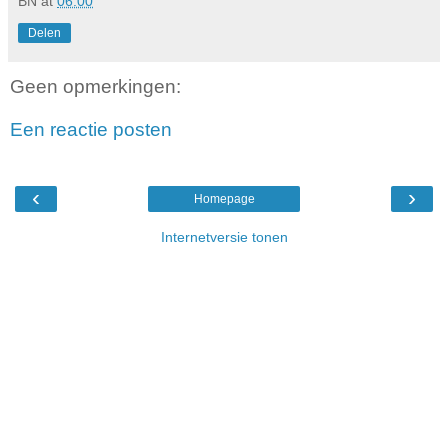
BN
at
06:00
Delen
Geen opmerkingen:
Een reactie posten
‹
›
Homepage
Internetversie tonen