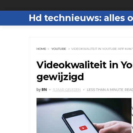
Hd technieuws: alles o
HOME
YOUTUBE
VIDEOKWALITEIT IN YOUTUBE APP KAN
Videokwaliteit in Y
gewijzigd
by
BN
5 JAAR GELEDEN
LESS THAN A MINUTE
REA