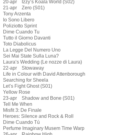
20-apr Izzy’s Koala World (S02)
21-apr Zero (S01)
Tony Arzenta
Io Sono Libero
Poliziotto Sprint
Dime Cuando Tu
Tutto il Giorno Davanti
Toto Diabolicus
La Legge Del Numero Uno
Sei Mai State Sulla Luna?
Laura’s Wedding (Le nozze di Laura)
22-apr Stowaway
Life in Colour with David Attenborough
Searching for Sheela
Let’s Fight Ghost (S01)
Yellow Rose
23-apr Shadow and Bone (S01)
Tell Me When
Misfit 3: De Finale
Heroes: Silence and Rock & Roll
Dime Cuando Tú
Perfume Imaginary Musem Time Warp
26-apr Rainbow High