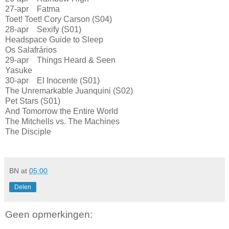
27-apr Fatma
Toet! Toet! Cory Carson (S04)
28-apr Sexify (S01)
Headspace Guide to Sleep
Os Salafrários
29-apr Things Heard & Seen
Yasuke
30-apr El Inocente (S01)
The Unremarkable Juanquini (S02)
Pet Stars (S01)
And Tomorrow the Entire World
The Mitchells vs. The Machines
The Disciple
BN
at
05:00
Delen
Geen opmerkingen: