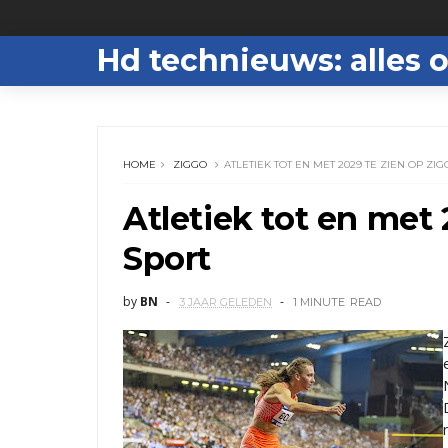
Hd technieuws: alles o
HOME
ZIGGO
ATLETIEK TOT EN MET 2029 TE ZIEN OP ZI
Atletiek tot en met
Sport
by
BN
3 JAAR GELEDEN
1 MINUTE
READ