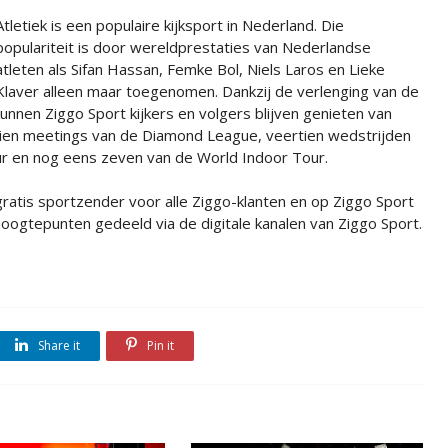
Atletiek is een populaire kijksport in Nederland. Die
populariteit is door wereldprestaties van Nederlandse
atleten als Sifan Hassan, Femke Bol, Niels Laros en Lieke
Klaver alleen maar toegenomen. Dankzij de verlenging van de
unnen Ziggo Sport kijkers en volgers blijven genieten van
jftien meetings van de Diamond League, veertien wedstrijden
ur en nog eens zeven van de World Indoor Tour.
gratis sportzender voor alle Ziggo-klanten en op Ziggo Sport
ogtepunten gedeeld via de digitale kanalen van Ziggo Sport.
Share it
Pin it