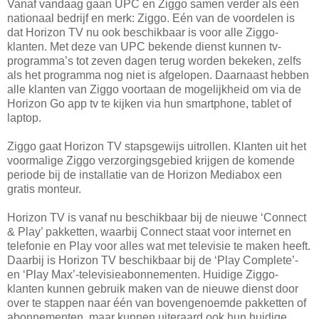
Vanaf vandaag gaan UPC en Ziggo samen verder als één
nationaal bedrijf en merk: Ziggo. Eén van de voordelen is
dat Horizon TV nu ook beschikbaar is voor alle Ziggo-
klanten. Met deze van UPC bekende dienst kunnen tv-
programma’s tot zeven dagen terug worden bekeken, zelfs
als het programma nog niet is afgelopen. Daarnaast hebben
alle klanten van Ziggo voortaan de mogelijkheid om via de
Horizon Go app tv te kijken via hun smartphone, tablet of
laptop.
Ziggo gaat Horizon TV stapsgewijs uitrollen. Klanten uit het
voormalige Ziggo verzorgingsgebied krijgen de komende
periode bij de installatie van de Horizon Mediabox een
gratis monteur.
Horizon TV is vanaf nu beschikbaar bij de nieuwe ‘Connect
& Play’ pakketten, waarbij Connect staat voor internet en
telefonie en Play voor alles wat met televisie te maken heeft.
Daarbij is Horizon TV beschikbaar bij de ‘Play Complete’-
en ‘Play Max’-televisieabonnementen. Huidige Ziggo-
klanten kunnen gebruik maken van de nieuwe dienst door
over te stappen naar één van bovengenoemde pakketten of
abonnementen, maar kunnen uiteraard ook hun huidige