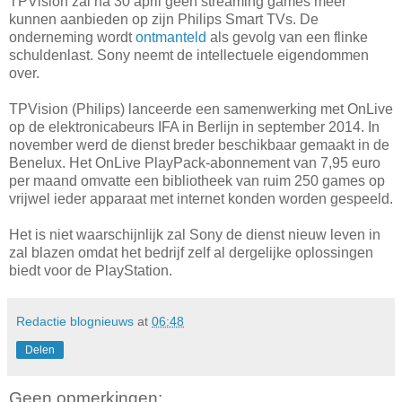
TPVision zal na 30 april geen streaming games meer
kunnen aanbieden op zijn Philips Smart TVs. De
onderneming wordt
ontmanteld
als gevolg van een flinke
schuldenlast. Sony neemt de intellectuele eigendommen
over.
TPVision (Philips) lanceerde een samenwerking met OnLive
op de elektronicabeurs IFA in Berlijn in september 2014. In
november werd de dienst breder beschikbaar gemaakt in de
Benelux. Het OnLive PlayPack-abonnement van 7,95 euro
per maand omvatte een bibliotheek van ruim 250 games op
vrijwel ieder apparaat met internet konden worden gespeeld.
Het is niet waarschijnlijk zal Sony de dienst nieuw leven in
zal blazen omdat het bedrijf zelf al dergelijke oplossingen
biedt voor de PlayStation.
Redactie blognieuws
at
06:48
Delen
Geen opmerkingen: