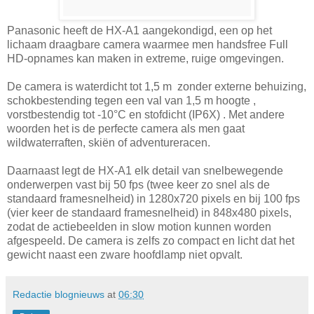
Panasonic heeft de HX-A1 aangekondigd, een op het
lichaam draagbare camera waarmee men handsfree Full
HD-opnames kan maken in extreme, ruige omgevingen.
De camera is waterdicht tot 1,5 m zonder externe behuizing,
schokbestending tegen een val van 1,5 m hoogte ,
vorstbestendig tot -10°C en stofdicht (IP6X) . Met andere
woorden het is de perfecte camera als men gaat
wildwaterraften, skiën of adventureracen.
Daarnaast legt de HX-A1 elk detail van snelbewegende
onderwerpen vast bij 50 fps (twee keer zo snel als de
standaard framesnelheid) in 1280x720 pixels en bij 100 fps
(vier keer de standaard framesnelheid) in 848x480 pixels,
zodat de actiebeelden in slow motion kunnen worden
afgespeeld. De camera is zelfs zo compact en licht dat het
gewicht naast een zware hoofdlamp niet opvalt.
Redactie blognieuws
at
06:30